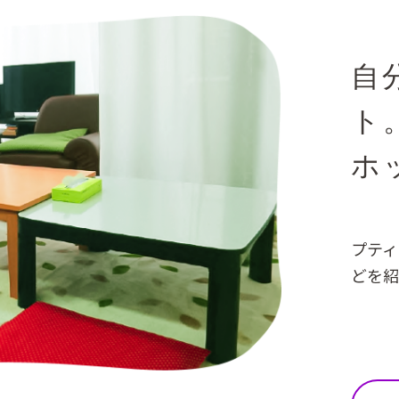
自
ト
ホ
プティ
どを紹