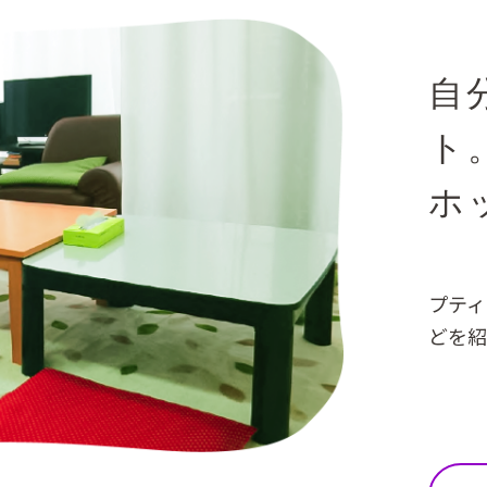
自
ト
ホ
プティ
どを紹